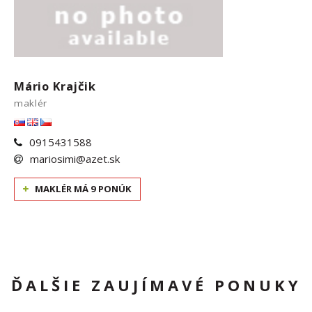
Mário Krajčik
maklér
0915431588
mariosimi@azet.sk
MAKLÉR MÁ 9 PONÚK
ĎALŠIE ZAUJÍMAVÉ PONUKY