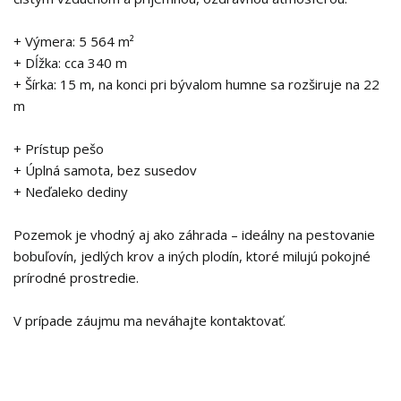
+ Výmera: 5 564 m²
+ Dĺžka: cca 340 m
+ Šírka: 15 m, na konci pri bývalom humne sa rozširuje na 22
m
+ Prístup pešo
+ Úplná samota, bez susedov
+ Neďaleko dediny
Pozemok je vhodný aj ako záhrada – ideálny na pestovanie
bobuľovín, jedlých krov a iných plodín, ktoré milujú pokojné
prírodné prostredie.
V prípade záujmu ma neváhajte kontaktovať.