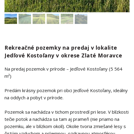
Rekreačné pozemky na predaj v lokalite
Jedľové Kostoľany v okrese Zlaté Moravce
Na predaj pozemok v prírode – Jedľové Kostoľany (5 564
m²)
Predám krásny pozemok pri obci Jedľové Kostoľany, ideálny
na oddych a pobyt v prírode.
Pozemok sa nachádza v tichom prostredí pri lese. V blízkosti
tečie potok a nachádza sa tam aj prameň (nie priamo na
pozemku, ale v blízkom okolí). Okolie tvoria zmiešané lesy s
čistým vzduchom a príjemnou, ozdravnou atmosférou.