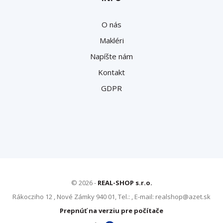
O nás
Makléri
Napíšte nám
Kontakt
GDPR
© 2026 -
REAL-SHOP s.r.o.
Rákocziho 12 , Nové Zámky 940 01, Tel.: , E-mail: realshop@azet.sk
Prepnúť na verziu pre počítače