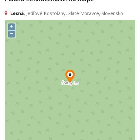
Lesná
, Jedľové Kostoľany, Zlaté Moravce, Slovensko
+
−