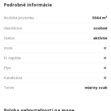
Podrobné informácie
Rozloha pozemku
5564 m²
Vlastníctvo
osobné
Status
aktívne
Voda
El. napätie
Plyn
Kanalizácia
Terén
mierny svah
Poloha nehnuteľnosti na mape