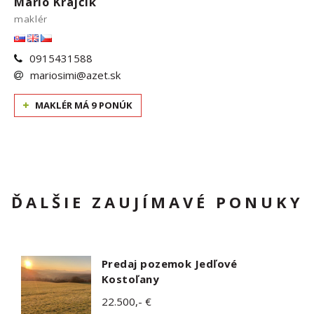
Mário Krajčik
maklér
0915431588
mariosimi@azet.sk
MAKLÉR MÁ 9 PONÚK
ĎALŠIE ZAUJÍMAVÉ PONUKY
Predaj pozemok Jedľové
Kostoľany
22.500,- €