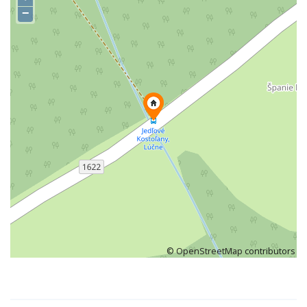
−
©
OpenStreetMap
contributors