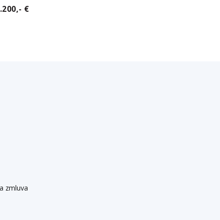
.200,- €
na zmluva