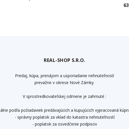
63
REAL-SHOP S.R.O.
Predaj, kúpa, prenájom a usporiadanie nehnuteľností
prevažne v okrese Nové Zámky.
V sprostredkovateľskej odmene je zahrnuté :
duálne podľa požiadaviek predávajúcich a kupujúcich vypracovaná kúp
- správny poplatok za vklad do katastra nehnuteľností
- poplatok za osvedčenie podpisov