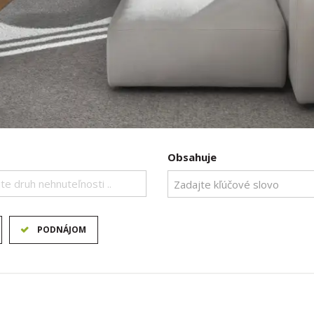
Obsahuje
te druh nehnuteľnosti ..
PODNÁJOM