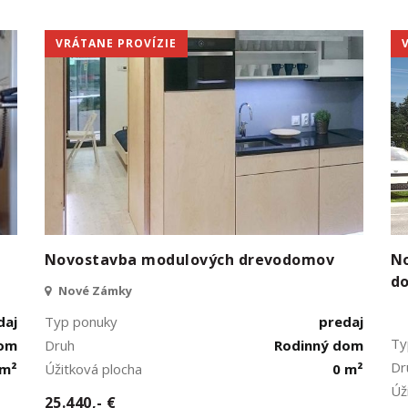
VRÁTANE PROVÍZIE
Novostavba modulových drevodomov
N
d
Nové Zámky
daj
Typ ponuky
predaj
Ty
dom
Druh
Rodinný dom
Dr
 m²
Úžitková plocha
0 m²
Úž
25.440,- €