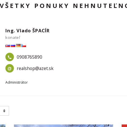
- VŠETKY PONUKY NEHNUTEĽN
Ing. Vlado ŠPACÍR
konateľ
0908765890
realshop@azet.sk
Administrátor