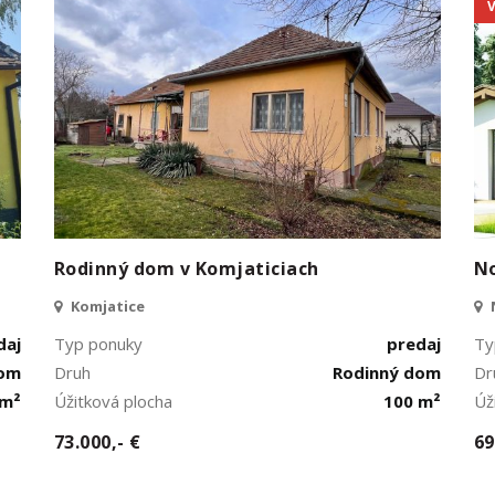
Rodinný dom v Komjaticiach
N
Komjatice
daj
Typ ponuky
predaj
Ty
dom
Druh
Rodinný dom
Dr
 m²
Úžitková plocha
100 m²
Úž
73.000,- €
69