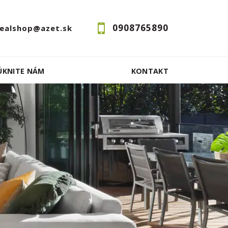
0908765890
realshop@azet.sk
ÚKNITE NÁM
KONTAKT