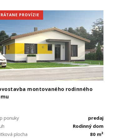
VRÁTANE PROVÍZIE
ovostavba montovaného rodinného
omu
p ponuky
predaj
uh
Rodinný dom
itková plocha
80 m²