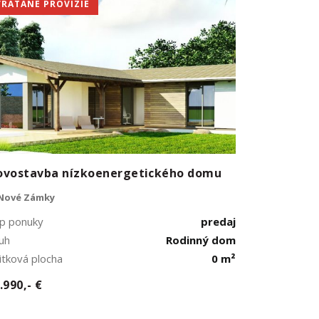
VRÁTANE PROVÍZIE
ovostavba nízkoenergetického domu
Nové Zámky
p ponuky
predaj
uh
Rodinný dom
itková plocha
0 m²
.990,- €