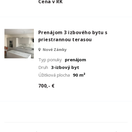
Cena v RK
Prenájom 3 izbového bytu s
priestrannou terasou
Nové Zámky
Typ ponuky
prenájom
Druh
3-izbový byt
Úžitková plocha
90 m²
700,- €