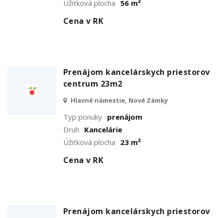
Úžitková plocha
56 m²
Cena v RK
Prenájom kancelárskych priestorov
centrum 23m2
Hlavné námestie, Nové Zámky
Typ ponuky
prenájom
Druh
Kancelárie
Úžitková plocha
23 m²
Cena v RK
Prenájom kancelárskych priestorov