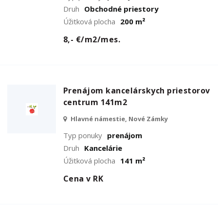
Druh
Obchodné priestory
Úžitková plocha
200 m²
8,- €/m2/mes.
Prenájom kancelárskych priestorov
centrum 141m2
Hlavné námestie, Nové Zámky
Typ ponuky
prenájom
Druh
Kancelárie
Úžitková plocha
141 m²
Cena v RK