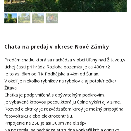
Chata na predaj v okrese Nové Zámky
Predám chatku ktorá sa nachádza v obci Úľany nad Žitavou,v
tichej časti pri hrádzi.Rozloha pozemku je ca 400m/2
Je to asi 6km od TK Podhájska a 4km od Šurian.
V okolí je niekoľko rybníkov na rybolov a aj potok/riečka/
Žitava.
Chatka je podpivničená,s obývateľným podkrovím.
Je vybavená krbovou pecou,ktorá ju úplne vykúri aj v zime.
Rozvod elektriky je rozvádzačom,ktroý je možný pripojiť na
fotovoltaiku alebo elektrocentrálu.
Pripojenie na ZSE je asi 300m /na el.stlp/
Na pozemku sa nachádza aj studna,vonkajší krb a ohnisko.