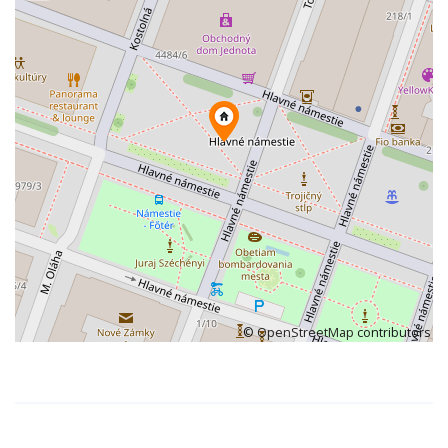
©
OpenStreetMap
contributors