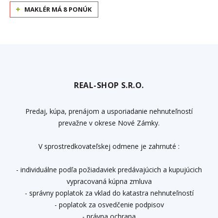
MAKLÉR MÁ 8 PONÚK
REAL-SHOP S.R.O.
Predaj, kúpa, prenájom a usporiadanie nehnuteľností
prevažne v okrese Nové Zámky.
V sprostredkovateľskej odmene je zahrnuté :
- individuálne podľa požiadaviek predávajúcich a kupujúcich
vypracovaná kúpna zmluva
- správny poplatok za vklad do katastra nehnuteľností
- poplatok za osvedčenie podpisov
- právna ochrana