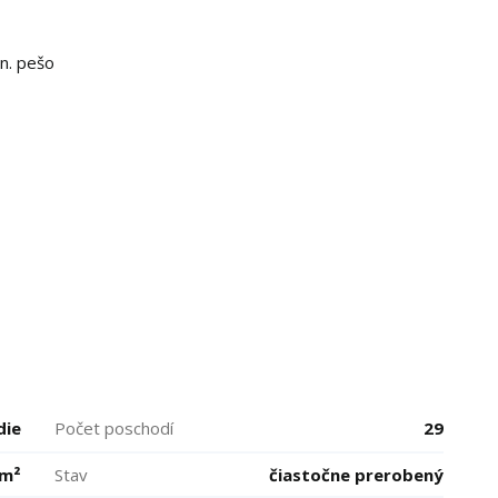
n. pešo
die
Počet poschodí
29
 m²
Stav
čiastočne prerobený