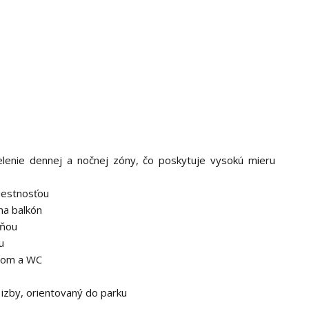
lenie dennej a nočnej zóny, čo poskytuje vysokú mieru
iestnosťou
na balkón
lňou
u
dlom a WC
 izby, orientovaný do parku