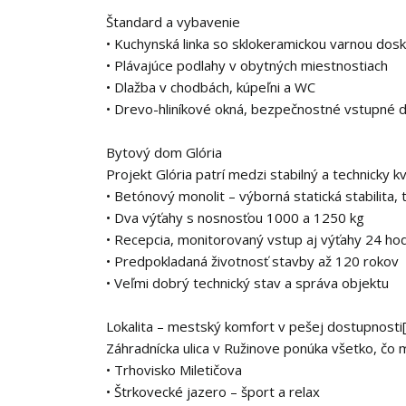
Štandard a vybavenie
• Kuchynská linka so sklokeramickou varnou dos
• Plávajúce podlahy v obytných miestnostiach
• Dlažba v chodbách, kúpeľni a WC
• Drevo-hliníkové okná, bezpečnostné vstupné 
Bytový dom Glória
Projekt Glória patrí medzi stabilný a technicky 
• Betónový monolit – výborná statická stabilita,
• Dva výťahy s nosnosťou 1000 a 1250 kg
• Recepcia, monitorovaný vstup aj výťahy 24 hod
• Predpokladaná životnosť stavby až 120 rokov
• Veľmi dobrý technický stav a správa objektu
Lokalita – mestský komfort v pešej dostupnosti
Záhradnícka ulica v Ružinove ponúka všetko, čo
• Trhovisko Miletičova
• Štrkovecké jazero – šport a relax