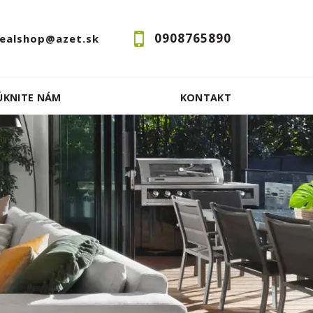
0908765890
realshop@azet.sk
ÚKNITE NÁM
KONTAKT