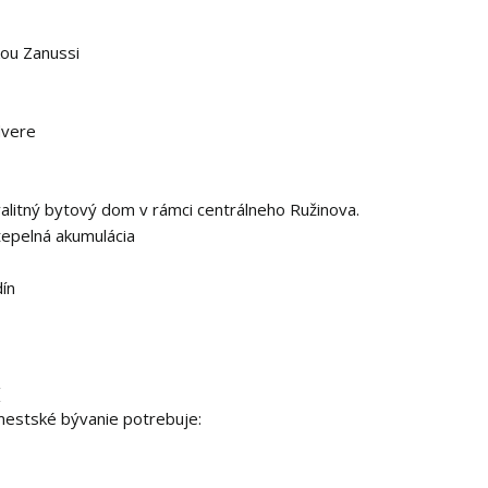
kou Zanussi
dvere
kvalitný bytový dom v rámci centrálneho Ružinova.
 tepelná akumulácia
ín
[
 mestské bývanie potrebuje: