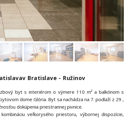
atislavav Bratislave - Ružinov
izbový byt s interiérom o výmere 110 m² a balkónom s
ytovom dome Glória. Byt sa nachádza na 7. podlaží z 29 ,
nosťou dokúpenia priestrannej pivnice.
ú kombináciu veľkorysého priestoru, výbornej dispozície,