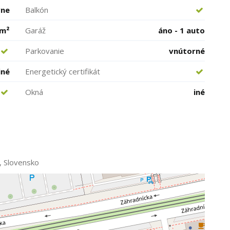
vne
Balkón
 m²
Garáž
áno - 1 auto
Parkovanie
vnútorné
iné
Energetický certifikát
Okná
iné
v, Slovensko