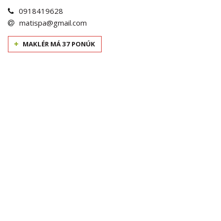
0918419628
matispa@gmail.com
MAKLÉR MÁ 37 PONÚK