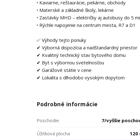
• Kaviarne, reštaurácie, pekárne, obchody
• Materské a základné školy, lekárne
• Zastávky MHD – električky aj autobusy do 5 mi
• Rýchle napojenie na centrum mesta, R7 a D1
✅ Výhody tejto ponuky
✔ Výborná dispozícia a nadštandardný priestor
✔ Kvalitný technický stav bytového domu
✔ Byt s výbornou svetelnosťou
✔ Garážové státie v cene
✔ Lokalita s dlhodobo vysokým dopytom
Podrobné informácie
Poschodie
7/vyššie poscho
Úžitková plocha
120