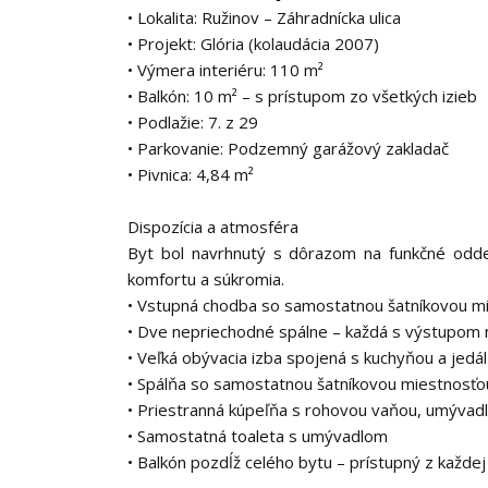
• Lokalita: Ružinov – Záhradnícka ulica
• Projekt: Glória (kolaudácia 2007)
• Výmera interiéru: 110 m²
• Balkón: 10 m² – s prístupom zo všetkých izieb
• Podlažie: 7. z 29
• Parkovanie: Podzemný garážový zakladač
• Pivnica: 4,84 m²
Dispozícia a atmosféra
Byt bol navrhnutý s dôrazom na funkčné odde
komfortu a súkromia.
• Vstupná chodba so samostatnou šatníkovou m
• Dve nepriechodné spálne – každá s výstupom 
• Veľká obývacia izba spojená s kuchyňou a jedá
• Spálňa so samostatnou šatníkovou miestnosťo
• Priestranná kúpeľňa s rohovou vaňou, umýva
• Samostatná toaleta s umývadlom
• Balkón pozdĺž celého bytu – prístupný z každej