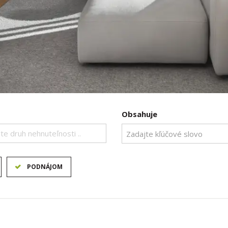
Obsahuje
te druh nehnuteľnosti ..
PODNÁJOM