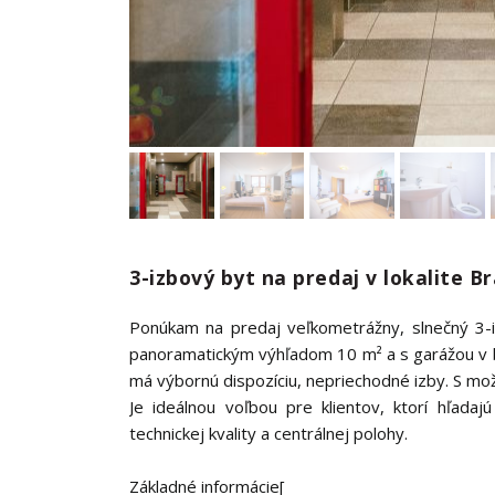
3-izbový byt na predaj v lokalite Br
Ponúkam na predaj veľkometrážny, slnečný 3-
panoramatickým výhľadom 10 m² a s garážou v b
má výbornú dispozíciu, nepriechodné izby. S mož
Je ideálnou voľbou pre klientov, ktorí hľadaj
technickej kvality a centrálnej polohy.
Základné informácie[