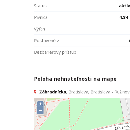
Status
aktí
Pivnica
4.84
Výťah
Postavené z
Bezbariérový prístup
Poloha nehnuteľnosti na mape
Záhradnícka
, Bratislava, Bratislava - Ružino
+
−